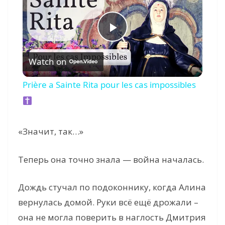
P
Watch on
l
Prière a Sainte Rita pour les cas impossibles
a
y
«Значит, так…»
V
Теперь она точно знала — война началась.
Дождь стучал по подоконнику, когда Алина
i
вернулась домой. Руки всё ещё дрожали –
она не могла поверить в наглость Дмитрия
d