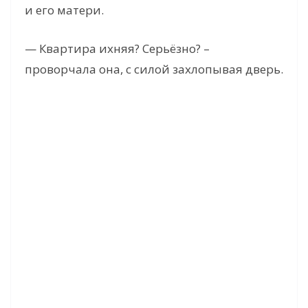
и его матери.
e
— Квартира ихняя? Серьёзно? –
проворчала она, с силой захлопывая дверь.
o