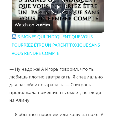
P
Watch on
l
5 SIGNES QUI INDIQUENT QUE VOUS
a
POURRIEZ ÊTRE UN PARENT TOXIQUE SANS
VOUS RENDRE COMPTE
y
— Ну надо же! А Игорь говорил, что ты
V
любишь плотно завтракать. Я специально
для вас обоих старалась. — Свекровь
i
продолжала помешивать омлет, не глядя
на Алину.
d
— Я обычно творог ем или кашу на воде. У