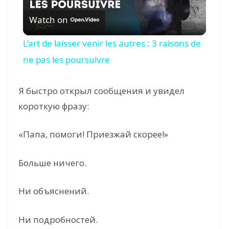
Watch on
l
L’art de laisser venir les autres : 3 raisons de
a
ne pas les poursuivre
y
Я быстро открыл сообщения и увидел
короткую фразу:
V
«Папа, помоги! Приезжай скорее!»
i
Больше ничего.
d
Ни объяснений.
e
Ни подробностей.