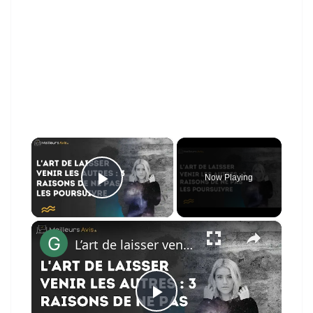
×
Now Playing
Play Video
×
L’art de laisser venir les autres : 3 raisons de ne pas les poursuivre
P