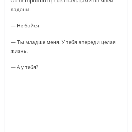
Он осторожно провёл пальцами по моей
ладони.
— Не бойся.
— Ты младше меня. У тебя впереди целая
жизнь.
— А у тебя?