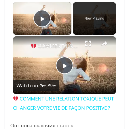
×
Now Playing
Play Video
×
COMMENT UNE RELATION TOXIQUE PEUT CHANGER VOTRE VIE DE FAÇON POSITIVE ?
P
Watch on
l
COMMENT UNE RELATION TOXIQUE PEUT
a
CHANGER VOTRE VIE DE FAÇON POSITIVE ?
y
Он снова включил станок.