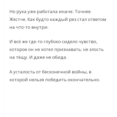
V
Но рука уже работала иначе. Точнее.
Жёстче. Как будто каждый рез стал ответом
i
на что-то внутри.
И всё же где-то глубоко сидело чувство,
d
которое он не хотел признавать: не злость
на тёщу. И даже не обида.
e
А усталость от бесконечной войны, в
o
которой нельзя победить окончательно.