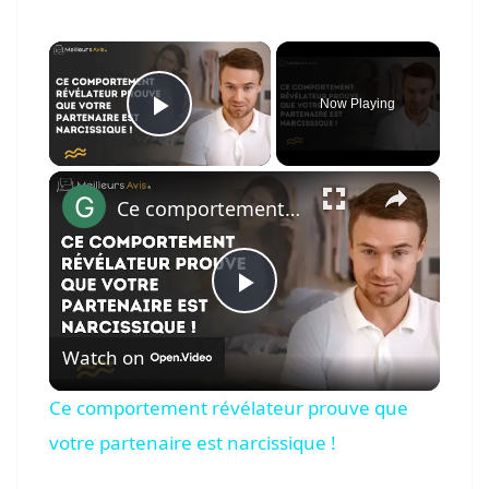
×
Now Playing
Play Video
×
Ce comportement révélateur prouve que votre partenaire est narcissique !
P
Watch on
l
Ce comportement révélateur prouve que
a
votre partenaire est narcissique !