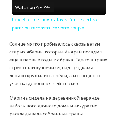
Watch on
l
Infidélité : découvrez l’avis d’un expert sur
a
partir ou reconstruire votre couple !
y
Солнце мягко пробивалось сквозь ветви
старых яблонь, которые Андрей посадил
V
ещё в первые годы их брака. Где-то в траве
стрекотали кузнечики, над грядками
i
лениво кружились пчёлы, а из соседнего
участка доносился чей-то смех.
d
Марина сидела на деревянной веранде
e
небольшого дачного дома и аккуратно
раскладывала собранные травы.