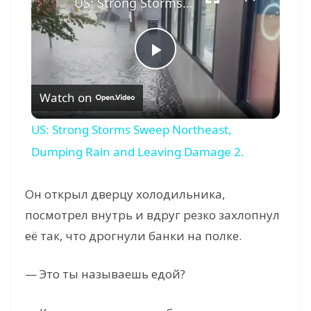
US: Strong Storms Sweep Northeast, Dumping Rain and Leaving Damage 2.
P
Watch on
l
US: Strong Storms Sweep Northeast,
a
Dumping Rain and Leaving Damage 2.
y
Он открыл дверцу холодильника,
посмотрел внутрь и вдруг резко захлопнул
V
её так, что дрогнули банки на полке.
i
— Это ты называешь едой?