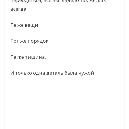
переодеться, всё выглядело так же, как
o
всегда.
Те же вещи.
Тот же порядок.
Та же тишина.
И только одна деталь была чужой.