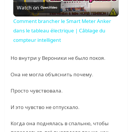
Watch on
l
Comment brancher le Smart Meter Anker
a
dans le tableau électrique | Câblage du
compteur intelligent
y
Но внутри у Вероники не было покоя.
V
Она не могла объяснить почему.
i
Просто чувствовала.
d
И это чувство не отпускало.
e
Когда она поднялась в спальню, чтобы