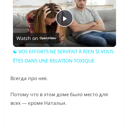
P
Watch on
l
☯ VOS EFFORTS NE SERVENT À RIEN SI VOUS
a
ÊTES DANS UNE RELATION TOXIQUE
y
Всегда про неё.
V
Потому что в этом доме было место для
всех — кроме Натальи.
i