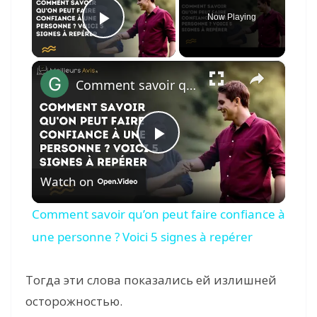
Now Playing
Play Video
×
Comment savoir qu’on peut faire confiance à une personne ? Voici 5 signes à repérer
P
Watch on
l
Comment savoir qu’on peut faire confiance à
a
une personne ? Voici 5 signes à repérer
y
Тогда эти слова показались ей излишней
осторожностью.