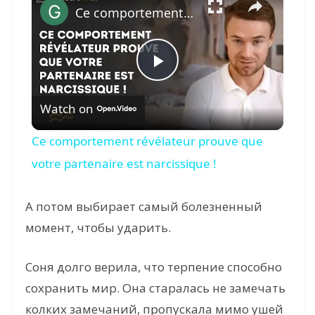
Ce comportement révélateur prouve que votre partenaire est narcissique !
P
Watch on
l
Ce comportement révélateur prouve que
a
votre partenaire est narcissique !
y
А потом выбирает самый болезненный
момент, чтобы ударить.
V
Соня долго верила, что терпение способно
i
сохранить мир. Она старалась не замечать
колких замечаний, пропускала мимо ушей