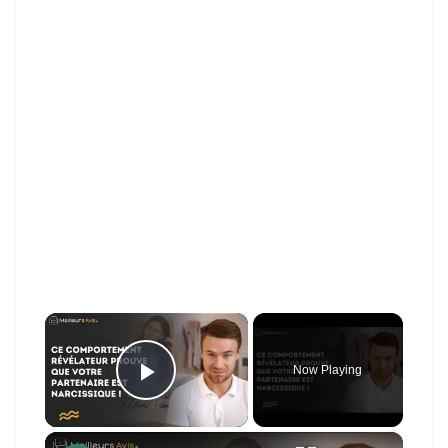
×
Now Playing
Play Video
×